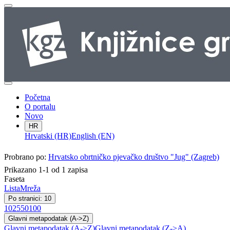
Početna
O portalu
Novo
HR
Hrvatski (HR)
English (EN)
Probrano po:
Hrvatsko obrtničko pjevačko društvo "Jug" (Zagreb)
Prikazano 1-1 od 1 zapisa
Faseta
Lista
Mreža
Po stranici: 10
10
25
50
100
Glavni metapodatak (A->Z)
Glavni metapodatak (A->Z)
Glavni metapodatak (Z->A)