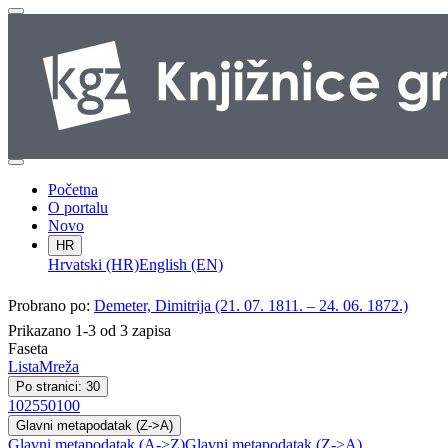
Početna
O portalu
Novo
HR
Hrvatski (HR)
English (EN)
Probrano po:
Demeter, Dimitrija (21. 07. 1811. – 24. 06. 1872.)
Prikazano 1-3 od 3 zapisa
Faseta
Lista
Mreža
Po stranici: 30
10
25
50
100
Glavni metapodatak (Z->A)
Glavni metapodatak (A->Z)
Glavni metapodatak (Z->A)