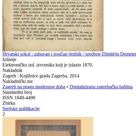
Hrvatski sokol : zabavan i poučan tjednik / uredjuje Dimitrija Demete
Izdanje
Elektroničko izd. izvornika koji je izlazio 1870.
Nakladnik
Zagreb : Knjižnice grada Zagreba, 2014
Nakladnički niz
Zagreb na pragu modernog doba
•
Digitalizirana zagrebačka baština
Standardni broj
ISSN 1849-4498
Zbirka
Serijske publikacije
2