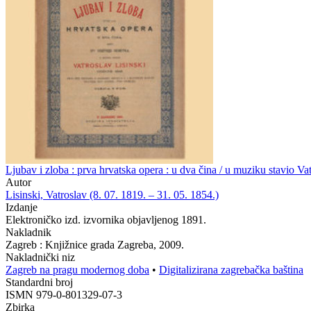
Ljubav i zloba : prva hrvatska opera : u dva čina / u muziku stavio Vat
Autor
Lisinski, Vatroslav (8. 07. 1819. – 31. 05. 1854.)
Izdanje
Elektroničko izd. izvornika objavljenog 1891.
Nakladnik
Zagreb : Knjižnice grada Zagreba, 2009.
Nakladnički niz
Zagreb na pragu modernog doba
•
Digitalizirana zagrebačka baština
Standardni broj
ISMN 979-0-801329-07-3
Zbirka