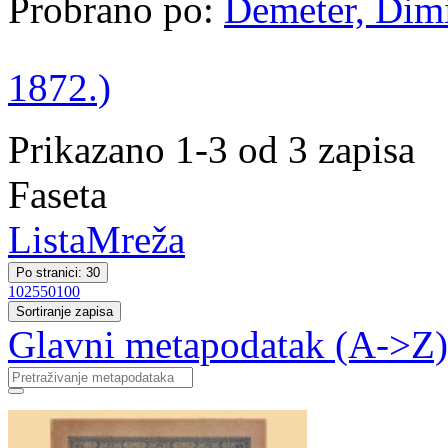
Probrano po:
Demeter, Dimit
1872.)
Prikazano 1-3 od 3 zapisa
Faseta
Lista
Mreža
Po stranici: 30
10
25
50
100
Sortiranje zapisa
Glavni metapodatak (A->Z)