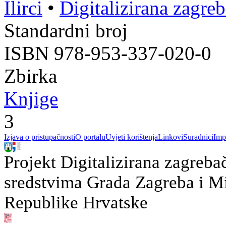
Ilirci
•
Digitalizirana zagre
Standardni broj
ISBN 978-953-337-020-0
Zbirka
Knjige
3
Izjava o pristupačnosti
O portalu
Uvjeti korištenja
Linkovi
Suradnici
Imp
Projekt Digitalizirana zagreba
sredstvima Grada Zagreba i Min
Republike Hrvatske