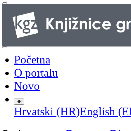
Početna
O portalu
Novo
HR
Hrvatski (HR)
English (E