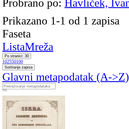
Probrano po:
Havliček, Iva
Prikazano 1-1 od 1 zapisa
Faseta
Lista
Mreža
Po stranici: 30
10
25
50
100
Sortiranje zapisa
Glavni metapodatak (A->Z)