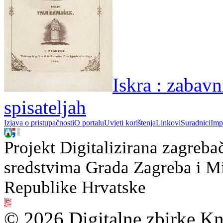
Iskra : zabav
spisateljah
Izjava o pristupačnosti
O portalu
Uvjeti korištenja
Linkovi
Suradnici
Imp
Projekt Digitalizirana zagreba
sredstvima Grada Zagreba i Min
Republike Hrvatske
© 2026 Digitalne zbirke Kn