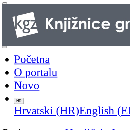
Početna
O portalu
Novo
HR
Hrvatski (HR)
English (E