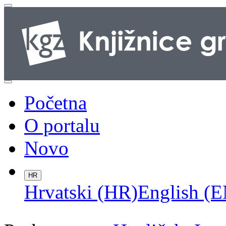
Početna
O portalu
Novo
HR
Hrvatski (HR)
English (E