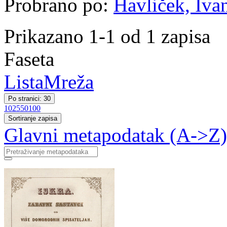
Probrano po:
Havliček, Iva
Prikazano 1-1 od 1 zapisa
Faseta
Lista
Mreža
Po stranici: 30
10
25
50
100
Sortiranje zapisa
Glavni metapodatak (A->Z)