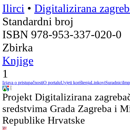
Ilirci
•
Digitalizirana zagre
Standardni broj
ISBN 978-953-337-020-0
Zbirka
Knjige
1
Izjava o pristupačnosti
O portalu
Uvjeti korištenja
Linkovi
Suradnici
Imp
Projekt Digitalizirana zagreba
sredstvima Grada Zagreba i Min
Republike Hrvatske