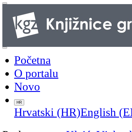
Početna
O portalu
Novo
HR
Hrvatski (HR)
English (E