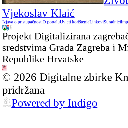
Život
Vjekoslav Klaić
Izjava o pristupačnosti
O portalu
Uvjeti korištenja
Linkovi
Suradnici
Imp
Projekt Digitalizirana zagreba
sredstvima Grada Zagreba i Min
Republike Hrvatske
© 2026 Digitalne zbirke Kn
pridržana
Powered by Indigo