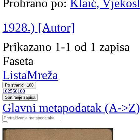
Probrano po:
Klaić, Vjekosl
1928.) [Autor]
Prikazano 1-1 od 1 zapisa
Faseta
Lista
Mreža
Po stranici: 100
10
25
50
100
Sortiranje zapisa
Glavni metapodatak (A->Z)