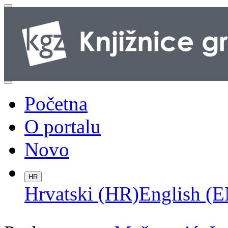
Početna
O portalu
Novo
HR
Hrvatski (HR)
English (E