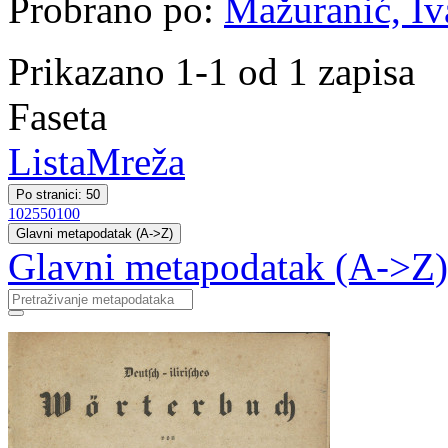
Probrano po:
Mažuranić, Iva
Prikazano 1-1 od 1 zapisa
Faseta
Lista
Mreža
Po stranici: 50
10
25
50
100
Glavni metapodatak (A->Z)
Glavni metapodatak (A->Z)