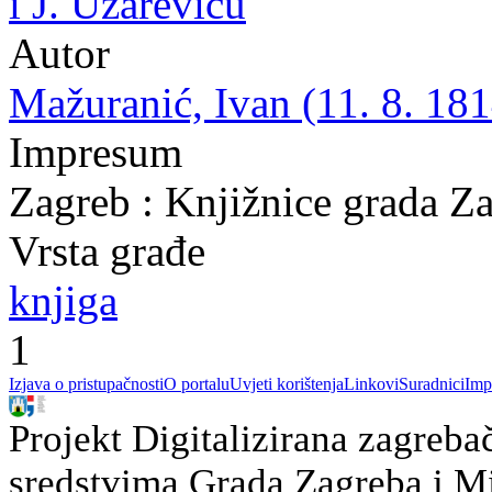
i J. Užareviću
Autor
Mažuranić, Ivan (11. 8. 181
Impresum
Zagreb : Knjižnice grada Z
Vrsta građe
knjiga
1
Izjava o pristupačnosti
O portalu
Uvjeti korištenja
Linkovi
Suradnici
Imp
Projekt Digitalizirana zagreba
sredstvima Grada Zagreba i Min