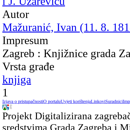
i J. Užareviću
Autor
Mažuranić, Ivan (11. 8. 181
Impresum
Zagreb : Knjižnice grada Z
Vrsta građe
knjiga
1
Izjava o pristupačnosti
O portalu
Uvjeti korištenja
Linkovi
Suradnici
Imp
Projekt Digitalizirana zagreba
sredstvima Grada Zagreba i Min