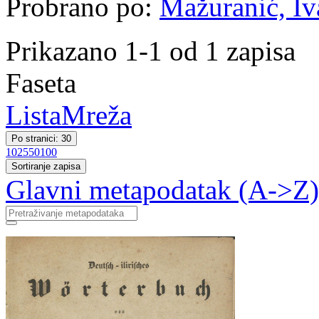
Probrano po:
Mažuranić, Iva
Prikazano 1-1 od 1 zapisa
Faseta
Lista
Mreža
Po stranici: 30
10
25
50
100
Sortiranje zapisa
Glavni metapodatak (A->Z)