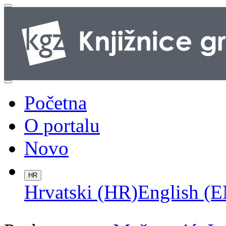
Početna
O portalu
Novo
HR
Hrvatski (HR)
English (E