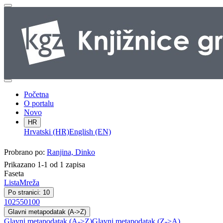
Početna
O portalu
Novo
HR
Hrvatski (HR)
English (EN)
Probrano po:
Ranjina, Dinko
Prikazano 1-1 od 1 zapisa
Faseta
Lista
Mreža
Po stranici: 10
10
25
50
100
Glavni metapodatak (A->Z)
Glavni metapodatak (A->Z)
Glavni metapodatak (Z->A)