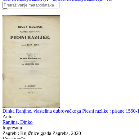
Dinka Ranjine, vlastelina dubrovačkoga Piesni razlike : pisane 1550
Autor
Ranjina, Dinko
Impresum
Zagreb : Knjižnice grada Zagreba, 2020
Vrsta građe