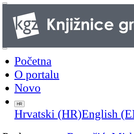
Početna
O portalu
Novo
HR
Hrvatski (HR)
English (E