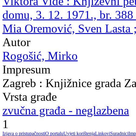
Viktora Vide : Književni p
domu, 3. 12. 1971., br. 388
Mia Oremović, Sven Lasta ;
Autor
Rogošić, Mirko
Impresum
Zagreb : Knjižnice grada Z
Vrsta građe
zvučna građa - neglazbena
1
Izjava o pristupačnosti
O portalu
Uvjeti korištenja
Linkovi
Suradnici
Imp