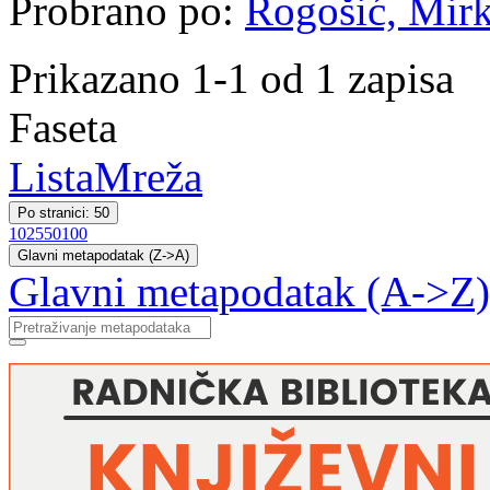
Probrano po:
Rogošić, Mir
Prikazano 1-1 od 1 zapisa
Faseta
Lista
Mreža
Po stranici: 50
10
25
50
100
Glavni metapodatak (Z->A)
Glavni metapodatak (A->Z)