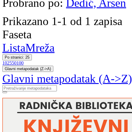
Probrano po:
Dedić, Arsen
Prikazano 1-1 od 1 zapisa
Faseta
Lista
Mreža
Po stranici: 25
10
25
50
100
Glavni metapodatak (Z->A)
Glavni metapodatak (A->Z)