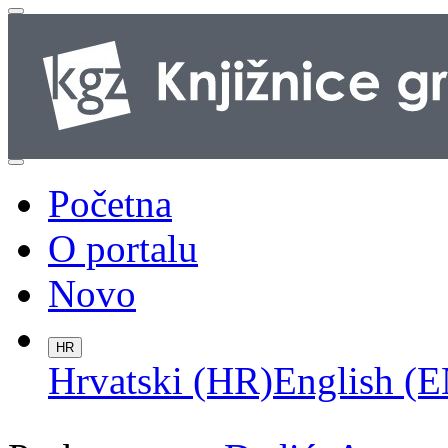
Početna
O portalu
Novo
HR
Hrvatski (HR)
English (E