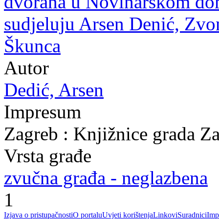
dvorana u Novinarskom domu
sudjeluju Arsen Denić, Zvo
Škunca
Autor
Dedić, Arsen
Impresum
Zagreb : Knjižnice grada Z
Vrsta građe
zvučna građa - neglazbena
1
Izjava o pristupačnosti
O portalu
Uvjeti korištenja
Linkovi
Suradnici
Imp