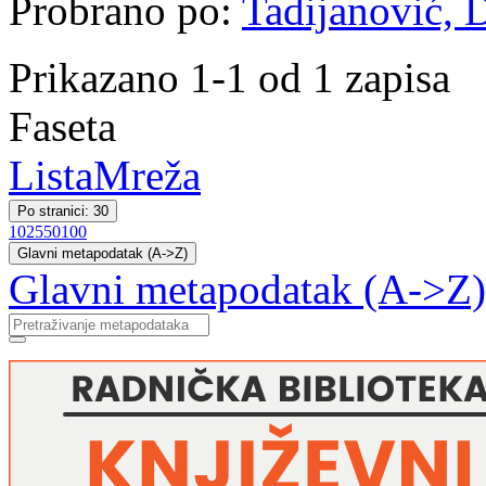
Probrano po:
Tadijanović, 
Prikazano 1-1 od 1 zapisa
Faseta
Lista
Mreža
Po stranici: 30
10
25
50
100
Glavni metapodatak (A->Z)
Glavni metapodatak (A->Z)