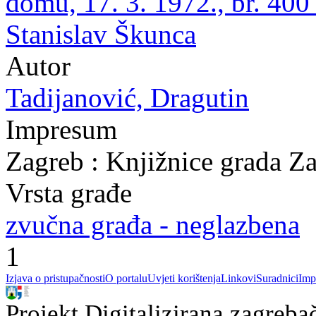
domu, 17. 3. 1972., br. 400
Stanislav Škunca
Autor
Tadijanović, Dragutin
Impresum
Zagreb : Knjižnice grada Z
Vrsta građe
zvučna građa - neglazbena
1
Izjava o pristupačnosti
O portalu
Uvjeti korištenja
Linkovi
Suradnici
Imp
Projekt Digitalizirana zagreba