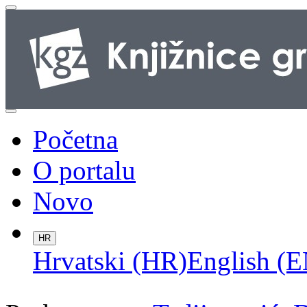
Početna
O portalu
Novo
HR
Hrvatski (HR)
English (E