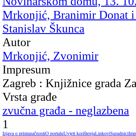
Novinarskom domu, 13. 10. 
Mrkonjić, Branimir Donat i
Stanislav Škunca
Autor
Mrkonjić, Zvonimir
Impresum
Zagreb : Knjižnice grada Z
Vrsta građe
zvučna građa - neglazbena
1
Izjava o pristupačnosti
O portalu
Uvjeti korištenja
Linkovi
Suradnici
Imp