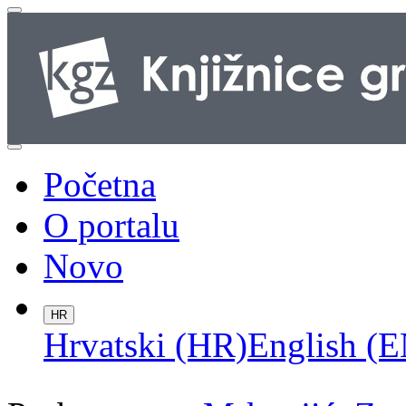
Početna
O portalu
Novo
HR
Hrvatski (HR)
English (E