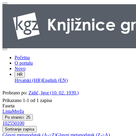
Početna
O portalu
Novo
HR
Hrvatski (HR)
English (EN)
Probrano po:
Zidić, Igor (10. 02. 1939.)
Prikazano 1-1 od 1 zapisa
Faseta
Lista
Mreža
Po stranici: 25
10
25
50
100
Sortiranje zapisa
Glavni metapodatak (A->Z)
Glavni metapodatak (Z->A)