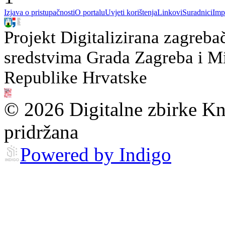
Izjava o pristupačnosti
O portalu
Uvjeti korištenja
Linkovi
Suradnici
Imp
Projekt Digitalizirana zagreba
sredstvima Grada Zagreba i Min
Republike Hrvatske
© 2026 Digitalne zbirke Kn
pridržana
Powered by Indigo