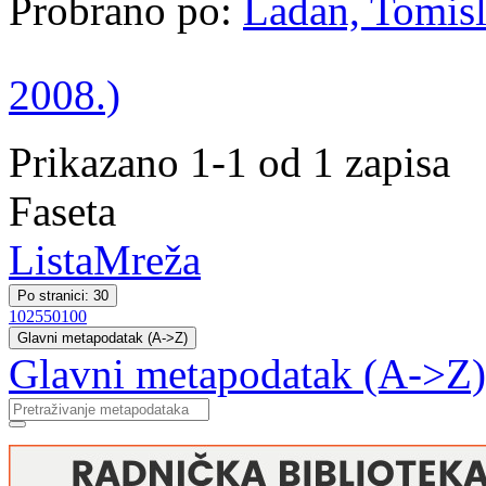
Probrano po:
Ladan, Tomisl
2008.)
Prikazano 1-1 od 1 zapisa
Faseta
Lista
Mreža
Po stranici: 30
10
25
50
100
Glavni metapodatak (A->Z)
Glavni metapodatak (A->Z)