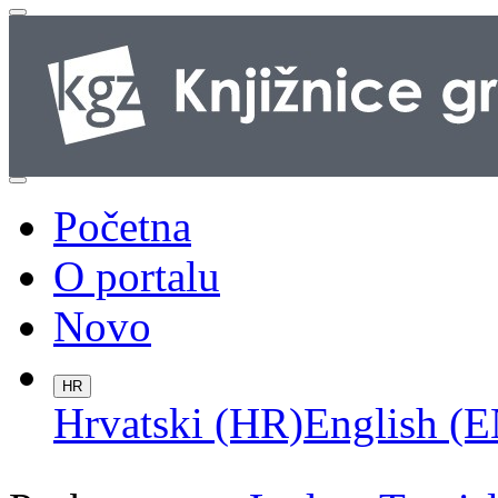
Početna
O portalu
Novo
HR
Hrvatski (HR)
English (E