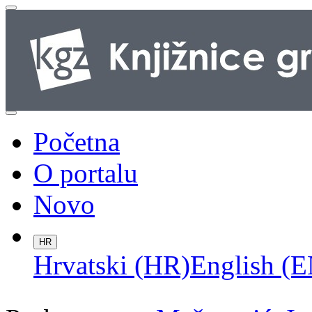
Početna
O portalu
Novo
HR
Hrvatski (HR)
English (E