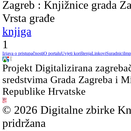
Zagreb : Knjižnice grada Z
Vrsta građe
knjiga
1
Izjava o pristupačnosti
O portalu
Uvjeti korištenja
Linkovi
Suradnici
Imp
Projekt Digitalizirana zagreba
sredstvima Grada Zagreba i Min
Republike Hrvatske
© 2026 Digitalne zbirke Kn
pridržana