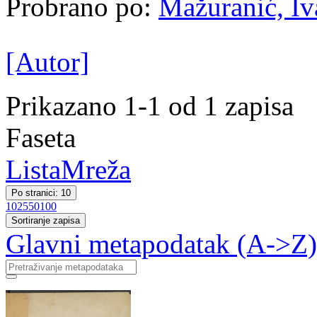
Probrano po:
Mažuranić, Iva
[Autor]
Prikazano 1-1 od 1 zapisa
Faseta
Lista
Mreža
Po stranici: 10
10
25
50
100
Sortiranje zapisa
Glavni metapodatak (A->Z)