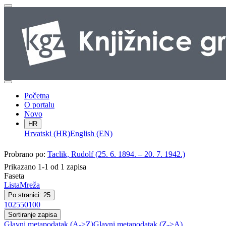
Početna
O portalu
Novo
HR
Hrvatski (HR)
English (EN)
Probrano po:
Taclik, Rudolf (25. 6. 1894. – 20. 7. 1942.)
Prikazano 1-1 od 1 zapisa
Faseta
Lista
Mreža
Po stranici: 25
10
25
50
100
Sortiranje zapisa
Glavni metapodatak (A->Z)
Glavni metapodatak (Z->A)