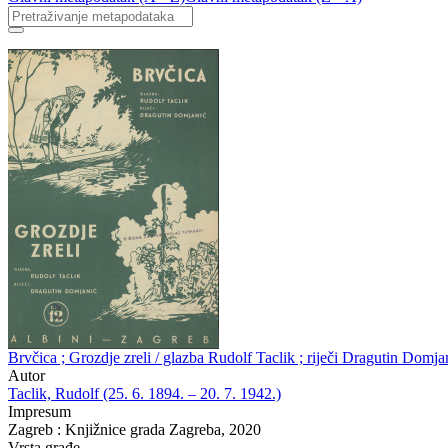
Brvčica ; Grozdje zreli / glazba Rudolf Taclik ; riječi Dragutin Domja
Autor
Taclik, Rudolf (25. 6. 1894. – 20. 7. 1942.)
Impresum
Zagreb : Knjižnice grada Zagreba, 2020
Vrsta građe