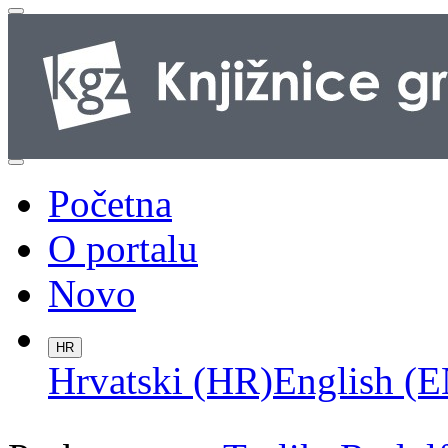
Početna
O portalu
Novo
HR
Hrvatski (HR)
English (E