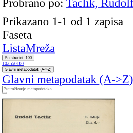
Probrano po:
Taclik, Rudolf
Prikazano 1-1 od 1 zapisa
Faseta
Lista
Mreža
Po stranici: 100
10
25
50
100
Glavni metapodatak (A->Z)
Glavni metapodatak (A->Z)