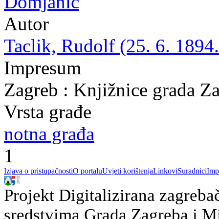
Domjanić
Autor
Taclik, Rudolf (25. 6. 1894.
Impresum
Zagreb : Knjižnice grada Z
Vrsta građe
notna građa
1
Izjava o pristupačnosti
O portalu
Uvjeti korištenja
Linkovi
Suradnici
Imp
Projekt Digitalizirana zagreba
sredstvima Grada Zagreba i Min