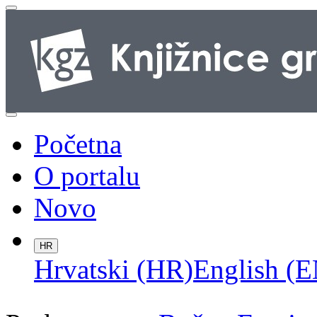
Početna
O portalu
Novo
HR
Hrvatski (HR)
English (E