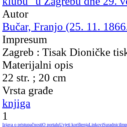
klubu" u Zagrebu dne 29. v
Autor
Bučar, Franjo (25. 11. 1866
Impresum
Zagreb : Tisak Dioničke tis
Materijalni opis
22 str. ; 20 cm
Vrsta građe
knjiga
1
Izjava o pristupačnosti
O portalu
Uvjeti korištenja
Linkovi
Suradnici
Imp