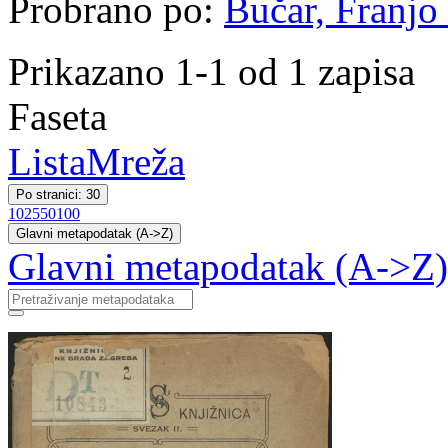
Probrano po:
Bučar, Franjo 
Prikazano 1-1 od 1 zapisa
Faseta
Lista
Mreža
Po stranici: 30
10
25
50
100
Glavni metapodatak (A->Z)
Glavni metapodatak (A->Z)