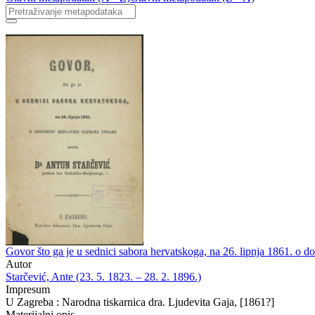
Govor što ga je u sednici sabora hervatskoga, na 26. lipnja 1861. o 
Autor
Starčević, Ante (23. 5. 1823. – 28. 2. 1896.)
Impresum
U Zagreba : Narodna tiskarnica dra. Ljudevita Gaja, [1861?]
Materijalni opis