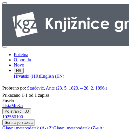
Početna
O portalu
Novo
HR
Hrvatski (HR)
English (EN)
Probrano po:
Starčević, Ante (23. 5. 1823. – 28. 2. 1896.)
Prikazano 1-1 od 1 zapisa
Faseta
Lista
Mreža
Po stranici: 30
10
25
50
100
Sortiranje zapisa
Glavni metapodatak (A->Z)
Glavni metapodatak (Z->A)