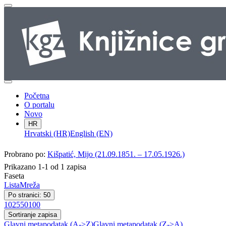
Početna
O portalu
Novo
HR
Hrvatski (HR)
English (EN)
Probrano po:
Kišpatić, Mijo (21.09.1851. – 17.05.1926.)
Prikazano 1-1 od 1 zapisa
Faseta
Lista
Mreža
Po stranici: 50
10
25
50
100
Sortiranje zapisa
Glavni metapodatak (A->Z)
Glavni metapodatak (Z->A)