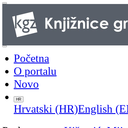
Početna
O portalu
Novo
HR
Hrvatski (HR)
English (E