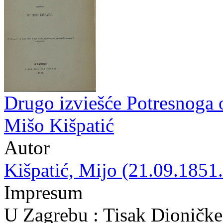
Drugo izviešće Potresnoga 
Mišo Kišpatić
Autor
Kišpatić, Mijo (21.09.1851.
Impresum
U Zagrebu : Tisak Dioničke