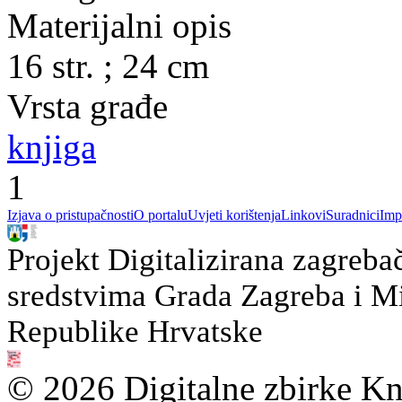
Materijalni opis
16 str. ; 24 cm
Vrsta građe
knjiga
1
Izjava o pristupačnosti
O portalu
Uvjeti korištenja
Linkovi
Suradnici
Imp
Projekt Digitalizirana zagreba
sredstvima Grada Zagreba i Min
Republike Hrvatske
© 2026 Digitalne zbirke Kn