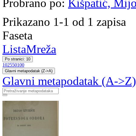
Probrano po:
Kišpatić, Mij
Prikazano 1-1 od 1 zapisa
Faseta
Lista
Mreža
Po stranici: 10
10
25
50
100
Glavni metapodatak (Z->A)
Glavni metapodatak (A->Z)