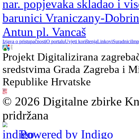
nar. popjevaka skladao i vi
barunici Vraniczany-Dobrino
Antun pl. Vancaš
Izjava o pristupačnosti
O portalu
Uvjeti korištenja
Linkovi
Suradnici
Imp
Projekt Digitalizirana zagreba
sredstvima Grada Zagreba i Min
Republike Hrvatske
© 2026 Digitalne zbirke Kn
pridržana
Powered by Indigo