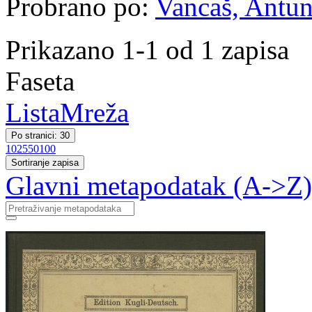
Probrano po:
Vancaš, Antun 
Prikazano 1-1 od 1 zapisa
Faseta
Lista
Mreža
Po stranici: 30
10
25
50
100
Sortiranje zapisa
Glavni metapodatak (A->Z)