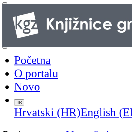
Početna
O portalu
Novo
HR
Hrvatski (HR)
English (E