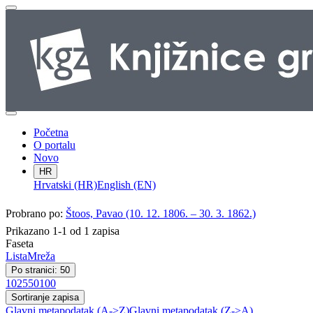
Početna
O portalu
Novo
HR
Hrvatski (HR)
English (EN)
Probrano po:
Štoos, Pavao (10. 12. 1806. – 30. 3. 1862.)
Prikazano 1-1 od 1 zapisa
Faseta
Lista
Mreža
Po stranici: 50
10
25
50
100
Sortiranje zapisa
Glavni metapodatak (A->Z)
Glavni metapodatak (Z->A)