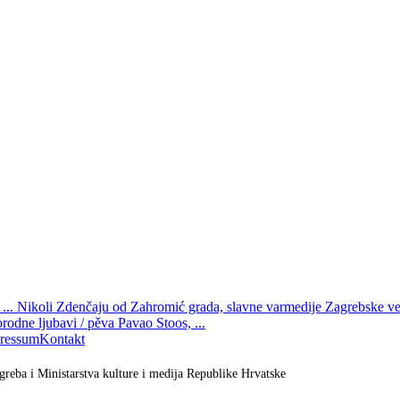
.. Nikoli Zdenčaju od Zahromić grada, slavne varmedije Zagrebske vel
orodne ljubavi / pěva Pavao Stoos, ...
ressum
Kontakt
greba i Ministarstva kulture i medija Republike Hrvatske