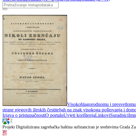
Visokoblagorodnomu i presvetlomu .
strane njegovih ilirskih čestiteljah na znak visokoga poštovanja i dom
Izjava o pristupačnosti
O portalu
Uvjeti korištenja
Linkovi
Suradnici
Imp
Projekt Digitalizirana zagrebačka baština sufinanciran je sredstvima Grada Za