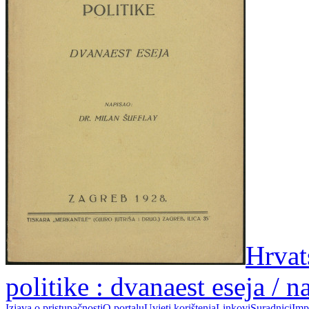
Hrvats
politike : dvanaest eseja / 
Izjava o pristupačnosti
O portalu
Uvjeti korištenja
Linkovi
Suradnici
Imp