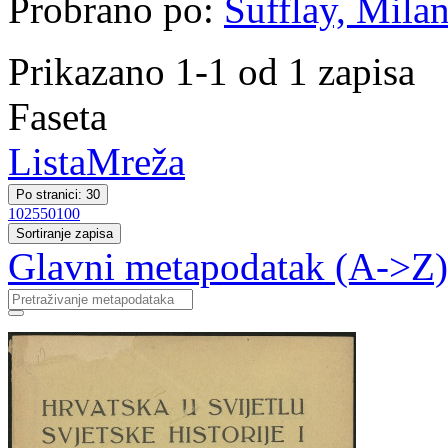
Probrano po:
Šufflay, Milan
Prikazano 1-1 od 1 zapisa
Faseta
Lista
Mreža
Po stranici: 30
10
25
50
100
Sortiranje zapisa
Glavni metapodatak (A->Z)