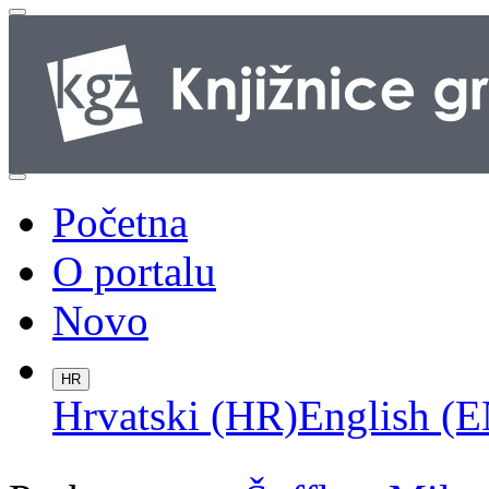
Početna
O portalu
Novo
HR
Hrvatski (HR)
English (E