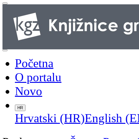
Početna
O portalu
Novo
HR
Hrvatski (HR)
English (E