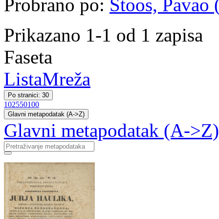
Probrano po:
Štoos, Pavao (
Prikazano 1-1 od 1 zapisa
Faseta
Lista
Mreža
Po stranici: 30
10
25
50
100
Glavni metapodatak (A->Z)
Glavni metapodatak (A->Z)