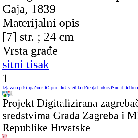
Gaja, 1839
Materijalni opis
[7] str. ; 24 cm
Vrsta građe
sitni tisak
1
Izjava o pristupačnosti
O portalu
Uvjeti korištenja
Linkovi
Suradnici
Imp
Projekt Digitalizirana zagreba
sredstvima Grada Zagreba i Min
Republike Hrvatske