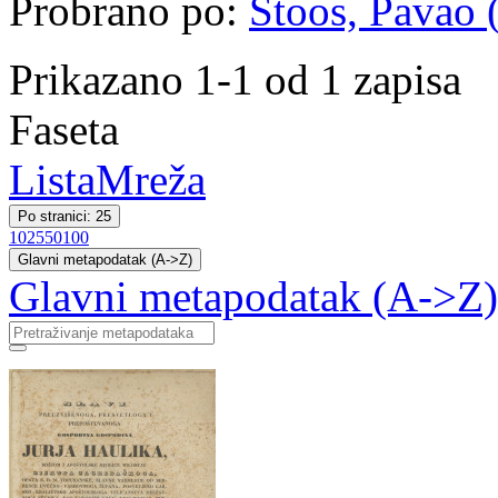
Probrano po:
Štoos, Pavao (
Prikazano 1-1 od 1 zapisa
Faseta
Lista
Mreža
Po stranici: 25
10
25
50
100
Glavni metapodatak (A->Z)
Glavni metapodatak (A->Z)