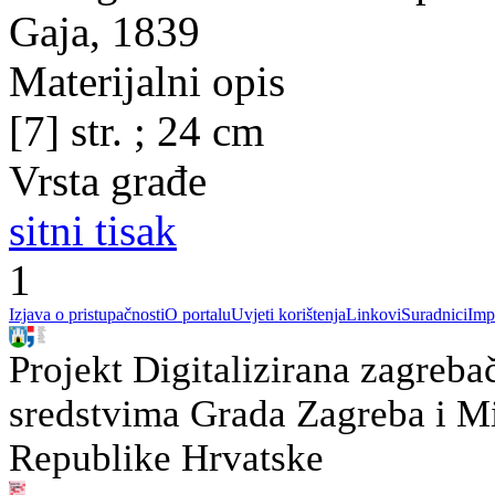
Gaja, 1839
Materijalni opis
[7] str. ; 24 cm
Vrsta građe
sitni tisak
1
Izjava o pristupačnosti
O portalu
Uvjeti korištenja
Linkovi
Suradnici
Imp
Projekt Digitalizirana zagreba
sredstvima Grada Zagreba i Min
Republike Hrvatske