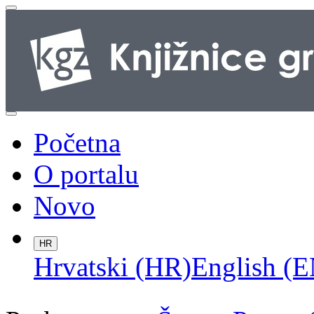
Početna
O portalu
Novo
HR
Hrvatski (HR)
English (E