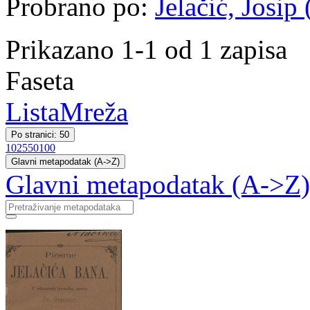
Probrano po:
Jelačić, Josip
Prikazano 1-1 od 1 zapisa
Faseta
Lista
Mreža
Po stranici: 50
10
25
50
100
Glavni metapodatak (A->Z)
Glavni metapodatak (A->Z)