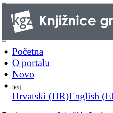
Početna
O portalu
Novo
HR
Hrvatski (HR)
English (E