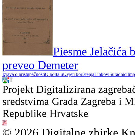
Piesme Jelačića b
preveo Demeter
Izjava o pristupačnosti
O portalu
Uvjeti korištenja
Linkovi
Suradnici
Imp
Projekt Digitalizirana zagreba
sredstvima Grada Zagreba i Min
Republike Hrvatske
© 2026 Digitalne zbirke Kn