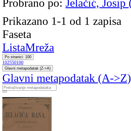
Probrano po:
Jelačić, Josip
Prikazano 1-1 od 1 zapisa
Faseta
Lista
Mreža
Po stranici: 100
10
25
50
100
Glavni metapodatak (Z->A)
Glavni metapodatak (A->Z)