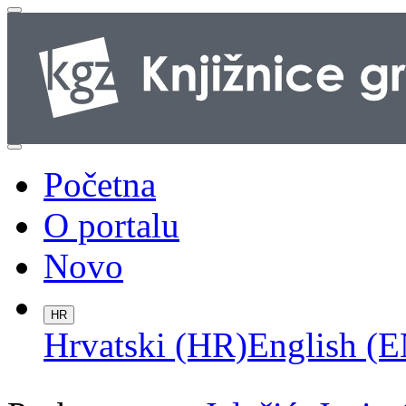
Početna
O portalu
Novo
HR
Hrvatski (HR)
English (E