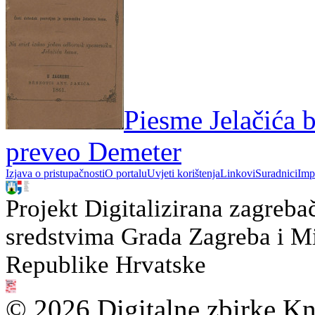
Piesme Jelačića b
preveo Demeter
Izjava o pristupačnosti
O portalu
Uvjeti korištenja
Linkovi
Suradnici
Imp
Projekt Digitalizirana zagreba
sredstvima Grada Zagreba i Min
Republike Hrvatske
© 2026 Digitalne zbirke Kn