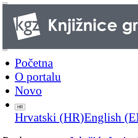
Početna
O portalu
Novo
HR
Hrvatski (HR)
English (E