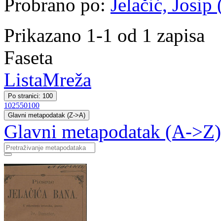
Probrano po:
Jelačić, Josip
Prikazano 1-1 od 1 zapisa
Faseta
Lista
Mreža
Po stranici: 100
10
25
50
100
Glavni metapodatak (Z->A)
Glavni metapodatak (A->Z)