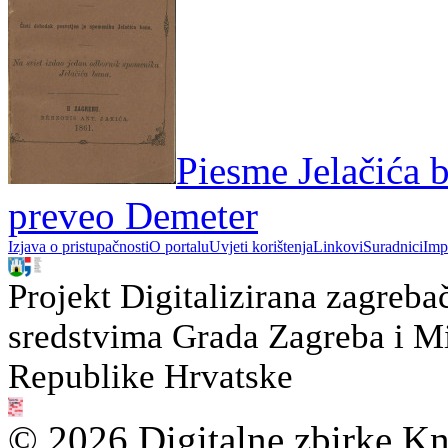
Piesme Jelačića b
preveo Demeter
Izjava o pristupačnosti
O portalu
Uvjeti korištenja
Linkovi
Suradnici
Imp
Projekt Digitalizirana zagreba
sredstvima Grada Zagreba i Min
Republike Hrvatske
© 2026 Digitalne zbirke Kn