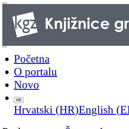
Početna
O portalu
Novo
HR
Hrvatski (HR)
English (E