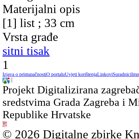
Materijalni opis
[1] list ; 33 cm
Vrsta građe
sitni tisak
1
Izjava o pristupačnosti
O portalu
Uvjeti korištenja
Linkovi
Suradnici
Imp
Projekt Digitalizirana zagreba
sredstvima Grada Zagreba i Min
Republike Hrvatske
© 2026 Digitalne zbirke Kn