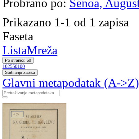
Probrano po:
Šenoa, August
Prikazano 1-1 od 1 zapisa
Faseta
Lista
Mreža
Po stranici: 50
10
25
50
100
Sortiranje zapisa
Glavni metapodatak (A->Z)