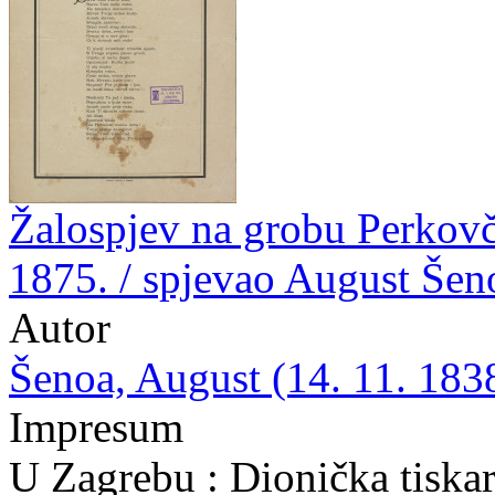
Žalospjev na grobu Perkovč
1875. / spjevao August Šeno
Autor
Šenoa, August (14. 11. 1838
Impresum
U Zagrebu : Dionička tiska