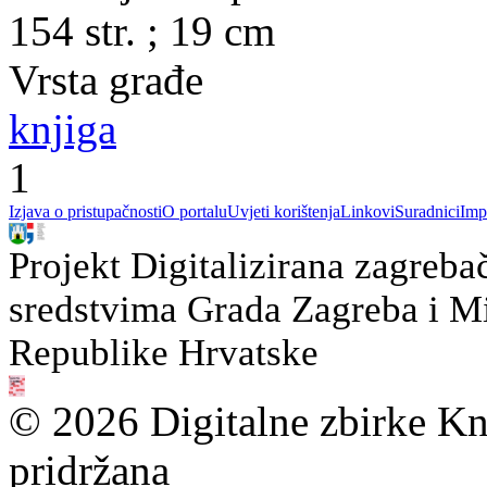
154 str. ; 19 cm
Vrsta građe
knjiga
1
Izjava o pristupačnosti
O portalu
Uvjeti korištenja
Linkovi
Suradnici
Imp
Projekt Digitalizirana zagreba
sredstvima Grada Zagreba i Min
Republike Hrvatske
© 2026 Digitalne zbirke Kn
pridržana