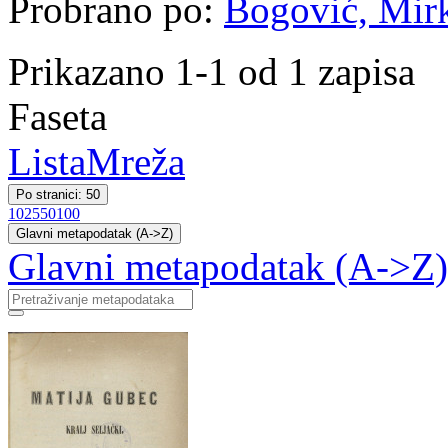
Probrano po:
Bogović, Mirko
Prikazano 1-1 od 1 zapisa
Faseta
Lista
Mreža
Po stranici: 50
10
25
50
100
Glavni metapodatak (A->Z)
Glavni metapodatak (A->Z)