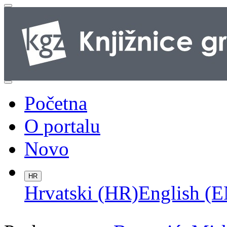
Početna
O portalu
Novo
HR
Hrvatski (HR)
English (E