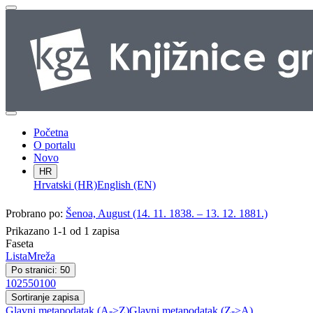
Početna
O portalu
Novo
HR
Hrvatski (HR)
English (EN)
Probrano po:
Šenoa, August (14. 11. 1838. – 13. 12. 1881.)
Prikazano 1-1 od 1 zapisa
Faseta
Lista
Mreža
Po stranici: 50
10
25
50
100
Sortiranje zapisa
Glavni metapodatak (A->Z)
Glavni metapodatak (Z->A)