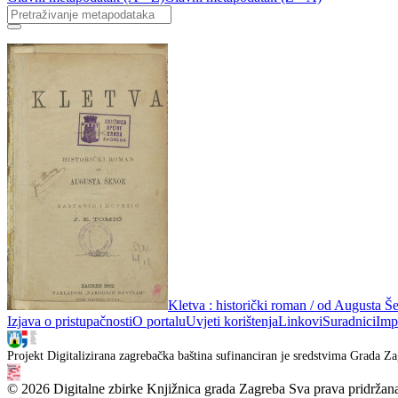
Kletva : historički roman / od Augusta Še
Izjava o pristupačnosti
O portalu
Uvjeti korištenja
Linkovi
Suradnici
Imp
Projekt Digitalizirana zagrebačka baština sufinanciran je sredstvima Grada Za
© 2026 Digitalne zbirke Knjižnica grada Zagreba Sva prava pridržan