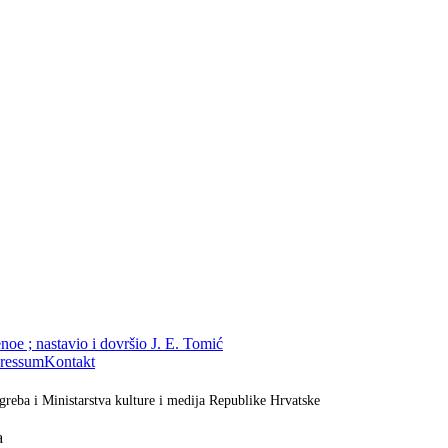
noe ; nastavio i dovršio J. E. Tomić
ressum
Kontakt
greba i Ministarstva kulture i medija Republike Hrvatske
a