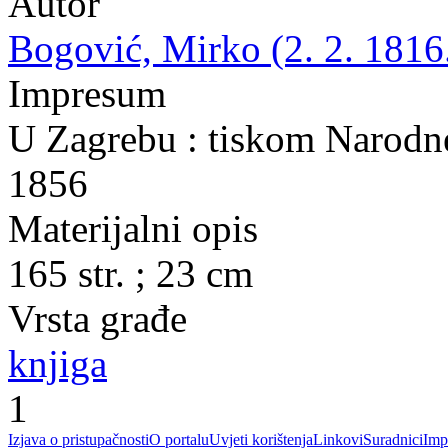
Autor
Bogović, Mirko (2. 2. 1816.
Impresum
U Zagrebu : tiskom Narodne 
1856
Materijalni opis
165 str. ; 23 cm
Vrsta građe
knjiga
1
Izjava o pristupačnosti
O portalu
Uvjeti korištenja
Linkovi
Suradnici
Imp