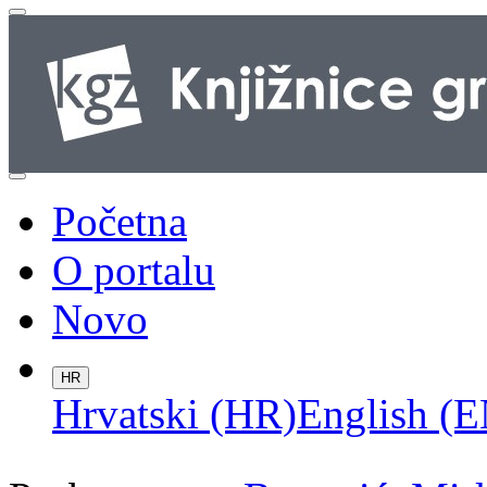
Početna
O portalu
Novo
HR
Hrvatski (HR)
English (E