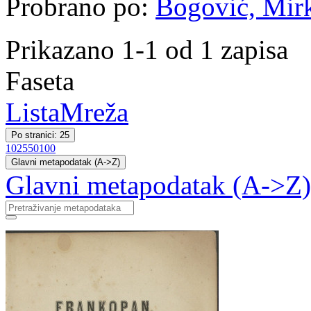
Probrano po:
Bogović, Mirko
Prikazano 1-1 od 1 zapisa
Faseta
Lista
Mreža
Po stranici: 25
10
25
50
100
Glavni metapodatak (A->Z)
Glavni metapodatak (A->Z)