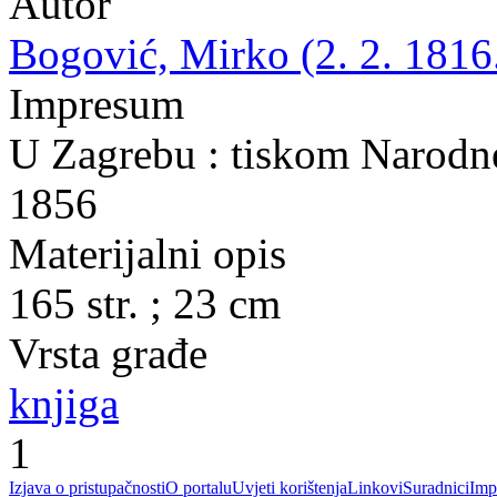
Autor
Bogović, Mirko (2. 2. 1816.
Impresum
U Zagrebu : tiskom Narodne 
1856
Materijalni opis
165 str. ; 23 cm
Vrsta građe
knjiga
1
Izjava o pristupačnosti
O portalu
Uvjeti korištenja
Linkovi
Suradnici
Imp