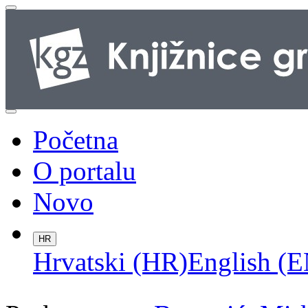
Početna
O portalu
Novo
HR
Hrvatski (HR)
English (E