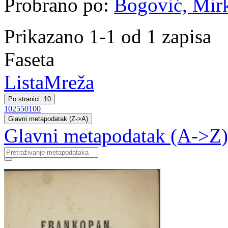
Probrano po:
Bogović, Mirko
Prikazano 1-1 od 1 zapisa
Faseta
Lista
Mreža
Po stranici: 10
10
25
50
100
Glavni metapodatak (Z->A)
Glavni metapodatak (A->Z)