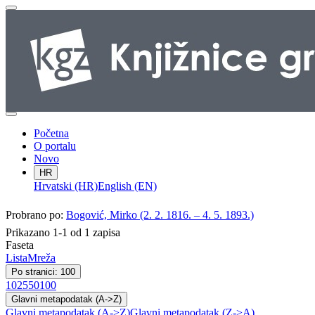
Početna
O portalu
Novo
HR
Hrvatski (HR)
English (EN)
Probrano po:
Bogović, Mirko (2. 2. 1816. – 4. 5. 1893.)
Prikazano 1-1 od 1 zapisa
Faseta
Lista
Mreža
Po stranici: 100
10
25
50
100
Glavni metapodatak (A->Z)
Glavni metapodatak (A->Z)
Glavni metapodatak (Z->A)