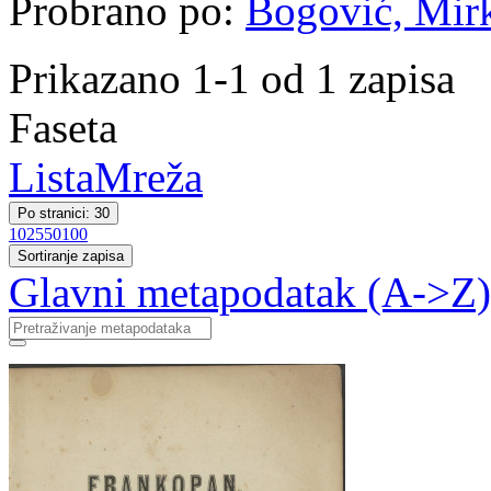
Probrano po:
Bogović, Mirko
Prikazano 1-1 od 1 zapisa
Faseta
Lista
Mreža
Po stranici: 30
10
25
50
100
Sortiranje zapisa
Glavni metapodatak (A->Z)