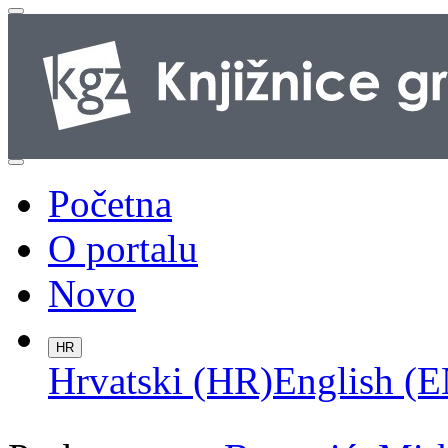
Početna
O portalu
Novo
HR
Hrvatski (HR)
English (E