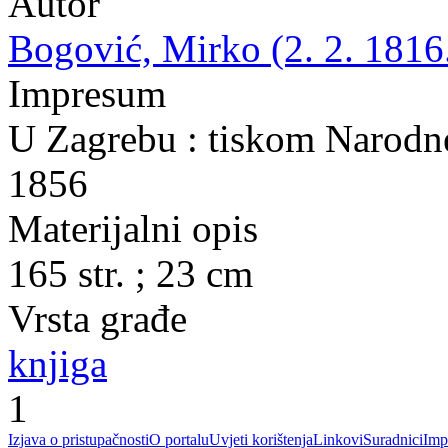
Autor
Bogović, Mirko (2. 2. 1816.
Impresum
U Zagrebu : tiskom Narodne 
1856
Materijalni opis
165 str. ; 23 cm
Vrsta građe
knjiga
1
Izjava o pristupačnosti
O portalu
Uvjeti korištenja
Linkovi
Suradnici
Imp