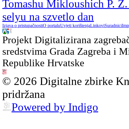
Tomashu Mikloushich P. Z.
selyu na szvetlo dan
Izjava o pristupačnosti
O portalu
Uvjeti korištenja
Linkovi
Suradnici
Imp
Projekt Digitalizirana zagreba
sredstvima Grada Zagreba i Min
Republike Hrvatske
© 2026 Digitalne zbirke Kn
pridržana
Powered by Indigo