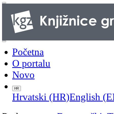
Početna
O portalu
Novo
HR
Hrvatski (HR)
English (E