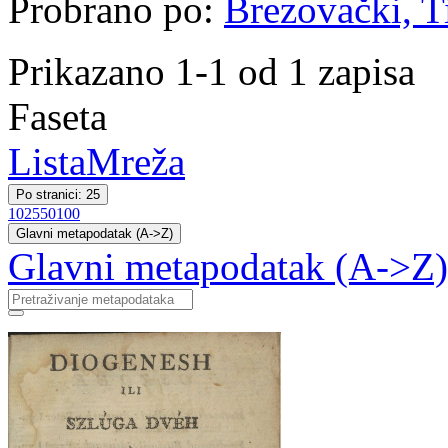
Probrano po:
Brezovački, Ti
Prikazano 1-1 od 1 zapisa
Faseta
Lista
Mreža
Po stranici: 25
10
25
50
100
Glavni metapodatak (A->Z)
Glavni metapodatak (A->Z)