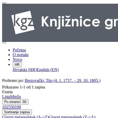
Početna
O portalu
Novo
HR
Hrvatski (HR)
English (EN)
Probrano po:
Brezovački, Tito (4. 1. 1757. – 29. 10. 1805.)
Prikazano 1-1 od 1 zapisa
Faseta
Lista
Mreža
Po stranici: 50
10
25
50
100
Sortiranje zapisa
Glavni metapodatak (A->Z)
Glavni metapodatak (Z->A)