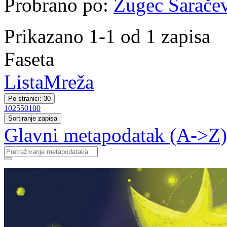
Probrano po:
Žugec Saračev
Prikazano 1-1 od 1 zapisa
Faseta
Lista
Mreža
Po stranici: 30
10
25
50
100
Sortiranje zapisa
Glavni metapodatak (A->Z)