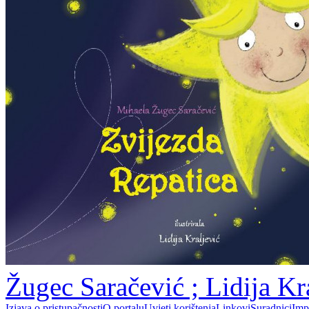
Žugec Saračević ; Lidija Kr
Izjava o pristupačnosti
O portalu
Uvjeti korištenja
Linkovi
Suradnici
Imp