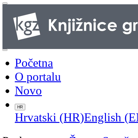
Početna
O portalu
Novo
HR
Hrvatski (HR)
English (E