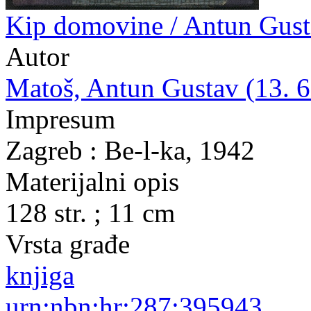
Kip domovine / Antun Gus
Autor
Matoš, Antun Gustav (13. 6.
Impresum
Zagreb : Be-l-ka, 1942
Materijalni opis
128 str. ; 11 cm
Vrsta građe
knjiga
urn:nbn:hr:287:395943