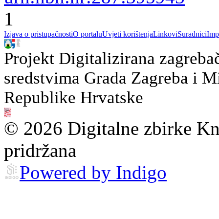
1
Izjava o pristupačnosti
O portalu
Uvjeti korištenja
Linkovi
Suradnici
Imp
Projekt Digitalizirana zagreba
sredstvima Grada Zagreba i Min
Republike Hrvatske
© 2026 Digitalne zbirke Kn
pridržana
Powered by Indigo