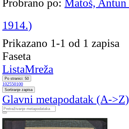
Probrano po:
Matoš, Antun 
1914.)
Prikazano 1-1 od 1 zapisa
Faseta
Lista
Mreža
Po stranici: 50
10
25
50
100
Sortiranje zapisa
Glavni metapodatak (A->Z)