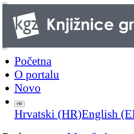
Početna
O portalu
Novo
HR
Hrvatski (HR)
English (E