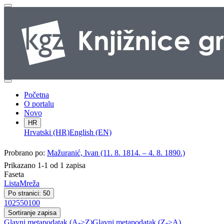
Početna
O portalu
Novo
HR
Hrvatski (HR)
English (EN)
Probrano po:
Mažuranić, Ivan (11. 8. 1814. – 4. 8. 1890.)
Prikazano 1-1 od 1 zapisa
Faseta
Lista
Mreža
Po stranici: 50
10
25
50
100
Sortiranje zapisa
Glavni metapodatak (A->Z)
Glavni metapodatak (Z->A)