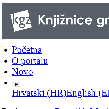
Početna
O portalu
Novo
HR
Hrvatski (HR)
English (E