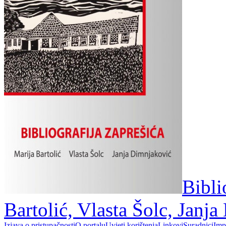
Bibli
Bartolić, Vlasta Šolc, Janj
Izjava o pristupačnosti
O portalu
Uvjeti korištenja
Linkovi
Suradnici
Imp