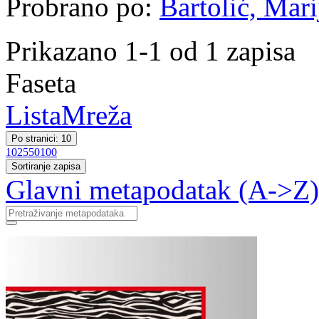
Probrano po:
Bartolić, Mari
Prikazano 1-1 od 1 zapisa
Faseta
Lista
Mreža
Po stranici: 10
10
25
50
100
Sortiranje zapisa
Glavni metapodatak (A->Z)