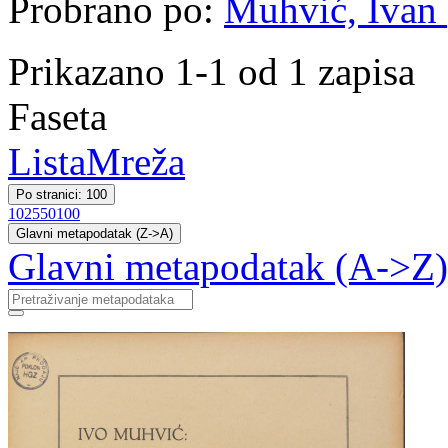
Probrano po:
Muhvić, Ivan (
Prikazano 1-1 od 1 zapisa
Faseta
Lista
Mreža
Po stranici: 100
10
25
50
100
Glavni metapodatak (Z->A)
Glavni metapodatak (A->Z)