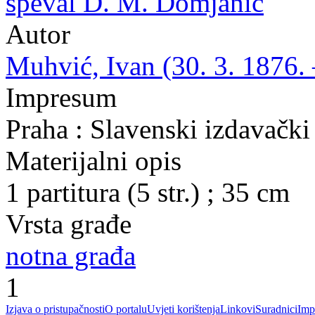
speval D. M. Domjanić
Autor
Muhvić, Ivan (30. 3. 1876. 
Impresum
Praha : Slavenski izdavački
Materijalni opis
1 partitura (5 str.) ; 35 cm
Vrsta građe
notna građa
1
Izjava o pristupačnosti
O portalu
Uvjeti korištenja
Linkovi
Suradnici
Imp