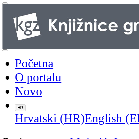
Početna
O portalu
Novo
HR
Hrvatski (HR)
English (E