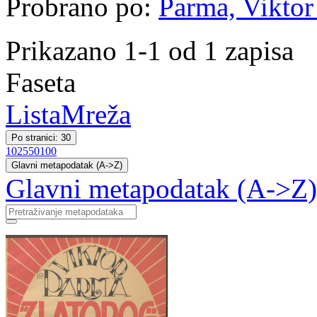
Probrano po:
Parma, Viktor 
Prikazano 1-1 od 1 zapisa
Faseta
Lista
Mreža
Po stranici: 30
10
25
50
100
Glavni metapodatak (A->Z)
Glavni metapodatak (A->Z)