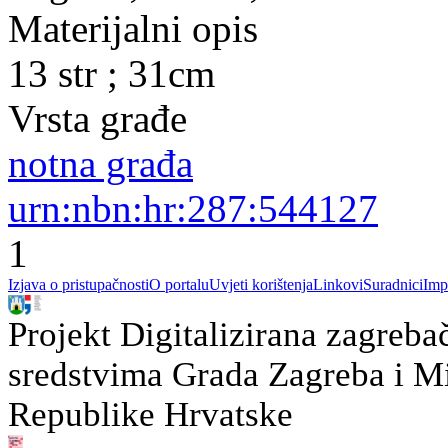
Materijalni opis
13 str ; 31cm
Vrsta građe
notna građa
urn:nbn:hr:287:544127
1
Izjava o pristupačnosti
O portalu
Uvjeti korištenja
Linkovi
Suradnici
Imp
Projekt Digitalizirana zagreba
sredstvima Grada Zagreba i Min
Republike Hrvatske