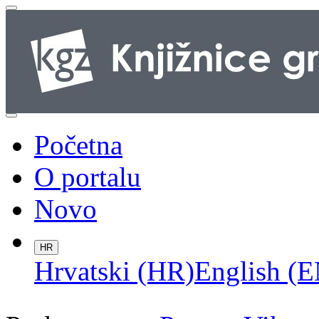
Početna
O portalu
Novo
HR
Hrvatski (HR)
English (E