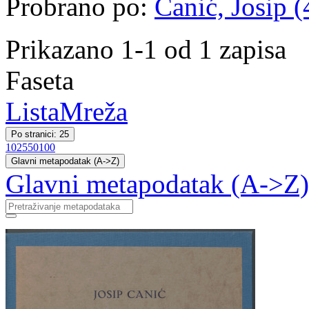
Probrano po:
Canić, Josip (
Prikazano 1-1 od 1 zapisa
Faseta
Lista
Mreža
Po stranici: 25
10
25
50
100
Glavni metapodatak (A->Z)
Glavni metapodatak (A->Z)