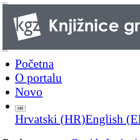
Početna
O portalu
Novo
HR
Hrvatski (HR)
English (E