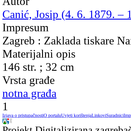
Autor
Canić, Josip (4. 6. 1879. – 
Impresum
Zagreb : Zaklada tiskare N
Materijalni opis
146 str. ; 32 cm
Vrsta građe
notna građa
1
Izjava o pristupačnosti
O portalu
Uvjeti korištenja
Linkovi
Suradnici
Imp
Projekt Digitalizirana zagreba