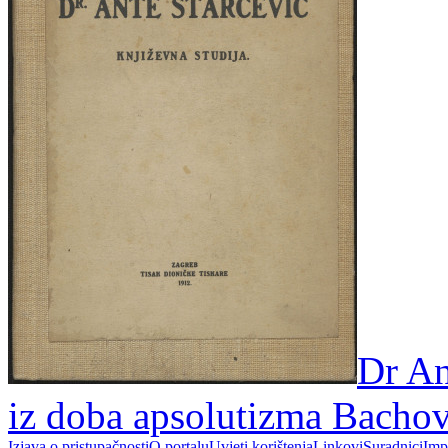
Dr An
iz doba apsolutizma Bachov
Izjava o pristupačnosti
O portalu
Uvjeti korištenja
Linkovi
Suradnici
Imp