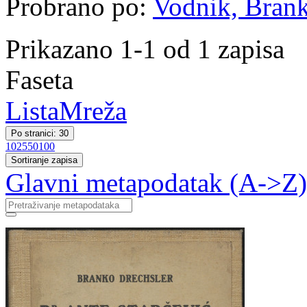
Probrano po:
Vodnik, Bran
Prikazano 1-1 od 1 zapisa
Faseta
Lista
Mreža
Po stranici: 30
10
25
50
100
Sortiranje zapisa
Glavni metapodatak (A->Z)