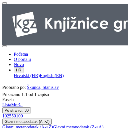
Početna
O portalu
Novo
HR
Hrvatski (HR)
English (EN)
Probrano po:
Škunca, Stanislav
Prikazano 1-1 od 1 zapisa
Faseta
Lista
Mreža
Po stranici: 30
10
25
50
100
Glavni metapodatak (A->Z)
Glavni metapodatak (A->Z)
Glavni metapodatak (Z->A)