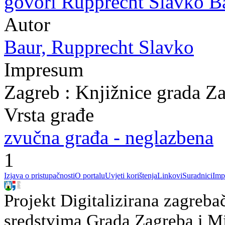
govori Rupprecht Slavko Ba
Autor
Baur, Rupprecht Slavko
Impresum
Zagreb : Knjižnice grada Z
Vrsta građe
zvučna građa - neglazbena
1
Izjava o pristupačnosti
O portalu
Uvjeti korištenja
Linkovi
Suradnici
Imp
Projekt Digitalizirana zagreba
sredstvima Grada Zagreba i Min