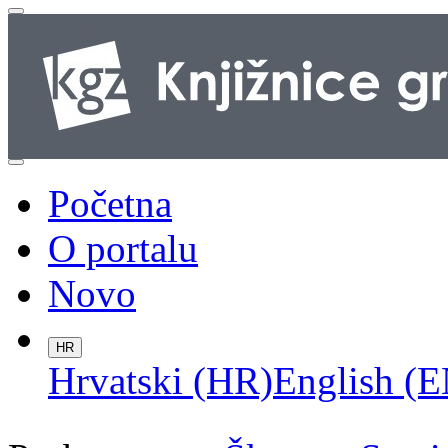
Početna
O portalu
Novo
HR
Hrvatski (HR)
English (E