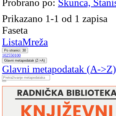
Probrano po:
Škunca, Stani
Prikazano 1-1 od 1 zapisa
Faseta
Lista
Mreža
Po stranici: 30
10
25
50
100
Glavni metapodatak (Z->A)
Glavni metapodatak (A->Z)