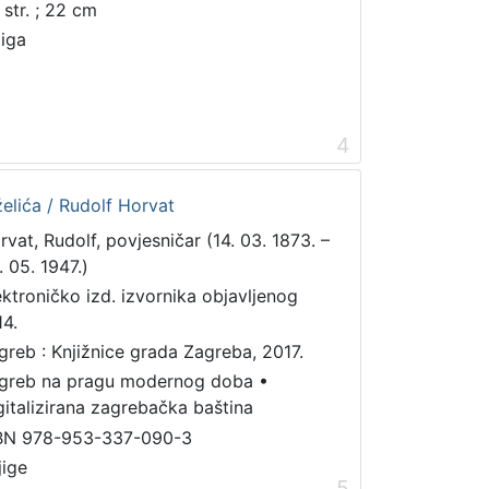
 str. ; 22 cm
jiga
4
želića / Rudolf Horvat
rvat, Rudolf, povjesničar (14. 03. 1873. –
. 05. 1947.)
ektroničko izd. izvornika objavljenog
14.
greb : Knjižnice grada Zagreba, 2017.
greb na pragu modernog doba
•
gitalizirana zagrebačka baština
BN 978-953-337-090-3
jige
5