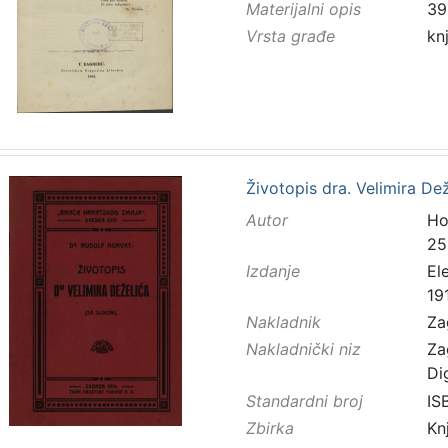
Materijalni opis
39
Vrsta građe
kn
Životopis dra. Velimira De
Autor
Ho
25
Izdanje
El
19
Nakladnik
Za
Nakladnički niz
Za
Di
Standardni broj
IS
Zbirka
Kn