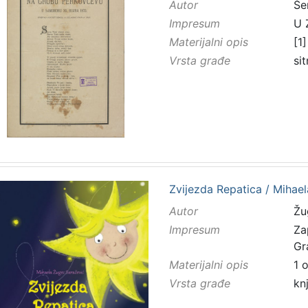
Autor
Še
Impresum
U 
Materijalni opis
[1]
Vrsta građe
sit
Zvijezda Repatica / Mihaela
Autor
Žu
Impresum
Za
Gr
Materijalni opis
1 
Vrsta građe
kn