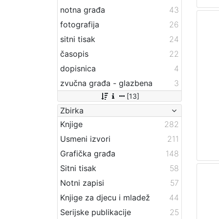
notna građa
43
fotografija
26
sitni tisak
24
časopis
22
dopisnica
4
zvučna građa - glazbena
3
[13]
Zbirka
Knjige
282
Usmeni izvori
211
Grafička građa
148
Sitni tisak
58
Notni zapisi
57
Knjige za djecu i mladež
44
Serijske publikacije
25