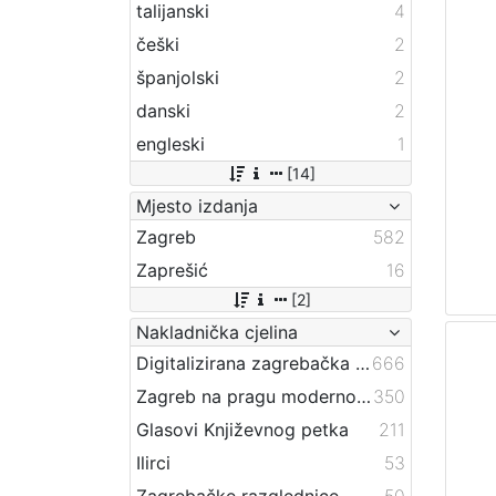
talijanski
4
češki
2
španjolski
2
danski
2
engleski
1
[14]
Mjesto izdanja
Zagreb
582
Zaprešić
16
[2]
Nakladnička cjelina
Digitalizirana zagrebačka baština
666
Zagreb na pragu modernog doba
350
Glasovi Književnog petka
211
Ilirci
53
Zagrebačke razglednice
50