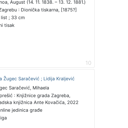
noa, August (14. 11. 1838. – 13. 12. 1881.)
Zagrebu : Dionička tiskarna, [1875?]
 list ; 33 cm
ni tisak
10
 Žugec Saračević ; Lidija Kraljević
gec Saračević, Mihaela
prešić : Knjižnice grada Zagreba,
adska knjižnica Ante Kovačića, 2022
online jedinica građe
jiga