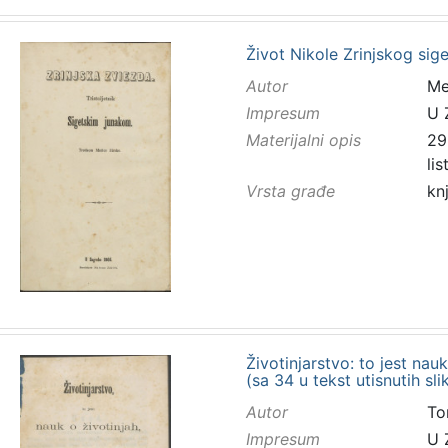
Život Nikole Zrinjskog sig
Autor
Mes
Impresum
U 
Materijalni opis
298
li
Vrsta građe
kn
Životinjarstvo: to jest nauk
(sa 34 u tekst utisnutih sl
Autor
To
Impresum
U 