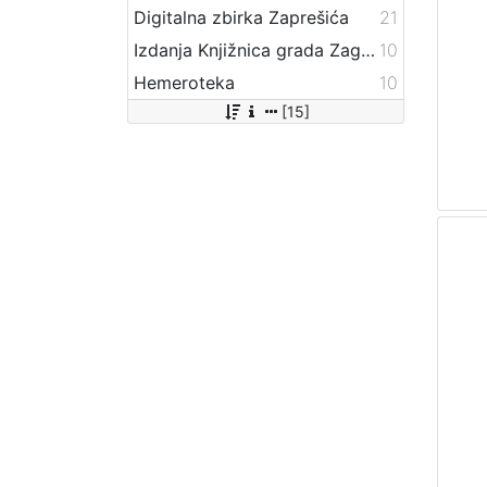
Digitalna zbirka Zaprešića
21
Izdanja Knjižnica grada Zagreba - E-knjige
10
Hemeroteka
10
[15]