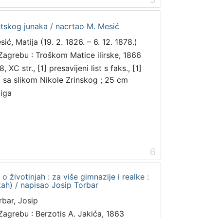
etskog junaka / nacrtao M. Mesić
ić, Matija (19. 2. 1826. – 6. 12. 1878.)
Zagrebu : Troškom Matice ilirske, 1866
, XC str., [1] presavijeni list s faks., [1]
st sa slikom Nikole Zrinskog ; 25 cm
jiga
6
 o životinjah : za više gimnazije i realke :
ikah) / napisao Josip Torbar
rbar, Josip
Zagrebu : Berzotis A. Jakića, 1863