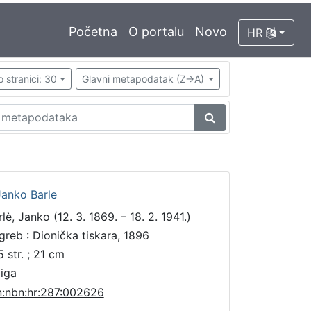
Početna
O portalu
Novo
HR
o stranici: 30
Glavni metapodatak (Z->A)
Janko Barle
lè, Janko (12. 3. 1869. – 18. 2. 1941.)
greb : Dionička tiskara, 1896
5 str. ; 21 cm
jiga
n:nbn:hr:287:002626