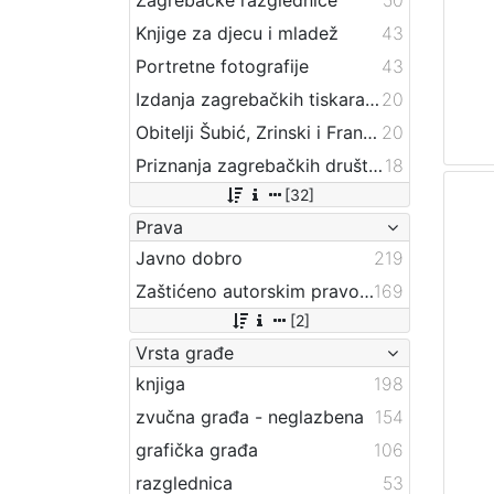
Knjige za djecu i mladež
43
Portretne fotografije
43
Izdanja zagrebačkih tiskara 17. i 18. stoljeća
20
Obitelji Šubić, Zrinski i Frankopan
20
Priznanja zagrebačkih društava
18
[32]
Prava
Javno dobro
219
Zaštićeno autorskim pravom
169
[2]
Vrsta građe
knjiga
198
zvučna građa - neglazbena
154
grafička građa
106
razglednica
53