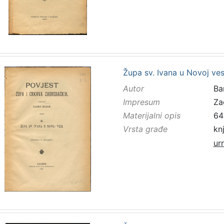
Župa sv. Ivana u Novoj ves
Autor
Bar
Impresum
Za
Materijalni opis
64 
Vrsta građe
kn
ur