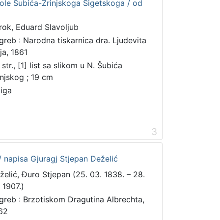
kole Šubića-Zrinjskoga Sigetskoga / od
rok, Eduard Slavoljub
greb : Narodna tiskarnica dra. Ljudevita
ja, 1861
str., [1] list sa slikom u N. Šubića
injskog ; 19 cm
jiga
3
 napisa Gjuragj Stjepan Deželić
želić, Đuro Stjepan (25. 03. 1838. – 28.
 1907.)
greb : Brzotiskom Dragutina Albrechta,
62