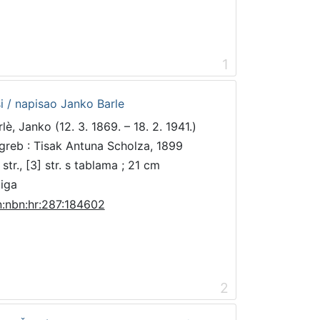
1
i / napisao Janko Barle
lè, Janko (12. 3. 1869. – 18. 2. 1941.)
greb : Tisak Antuna Scholza, 1899
str., [3] str. s tablama ; 21 cm
jiga
n:nbn:hr:287:184602
2