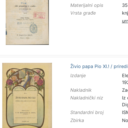
Materijalni opis
352
Vrsta građe
kn
ur
Živio papa Pio XI.! / prire
Izdanje
El
19
Nakladnik
Za
Nakladnički niz
Iz
Di
Standardni broj
IS
Zbirka
No