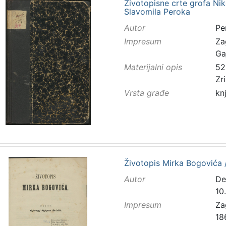
Životopisne crte grofa Ni
Slavomila Peroka
Autor
Pe
Impresum
Za
Ga
Materijalni opis
52 
Zr
Vrsta građe
kn
Životopis Mirka Bogovića /
Autor
De
10.
Impresum
Za
18