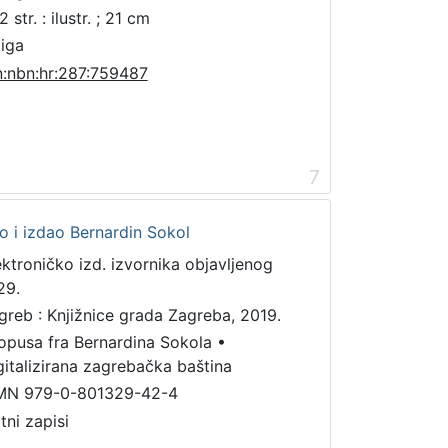
 str. : ilustr. ; 21 cm
jiga
n:nbn:hr:287:759487
7
dio i izdao Bernardin Sokol
ektroničko izd. izvornika objavljenog
29.
greb : Knjižnice grada Zagreba, 2019.
 opusa fra Bernardina Sokola
•
gitalizirana zagrebačka baština
MN 979-0-801329-42-4
tni zapisi