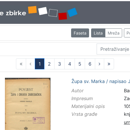
Faseta
Lista
Mreža
P
1
2
3
4
5
6
(current)
Župa sv. Marka / napisao 
Autor
Bar
Impresum
Za
Materijalni opis
10
Vrsta građe
kn
ur