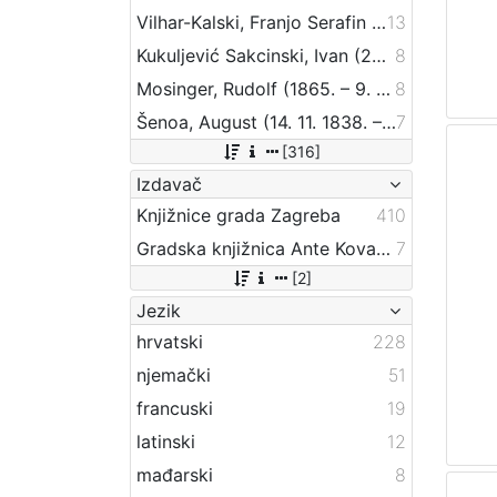
Vilhar-Kalski, Franjo Serafin (5. 1. 1852. – 4. 3. 1928.)
13
Kukuljević Sakcinski, Ivan (29. 5. 1816. – 1. 8. 1889.)
8
Mosinger, Rudolf (1865. – 9. 10. 1918.)
8
Šenoa, August (14. 11. 1838. – 13. 12. 1881.)
7
[316]
Izdavač
Knjižnice grada Zagreba
410
Gradska knjižnica Ante Kovačića
7
[2]
Jezik
hrvatski
228
njemački
51
francuski
19
latinski
12
mađarski
8