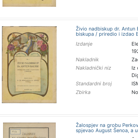
Živio nadbiskup dr. Antun B
biskupa / priredio i izdao
Izdanje
El
19
Nakladnik
Za
Nakladnički niz
Iz
Di
Standardni broj
IS
Zbirka
No
Žalospjev na grobu Perkov
spjevao August Šenoa, a ug