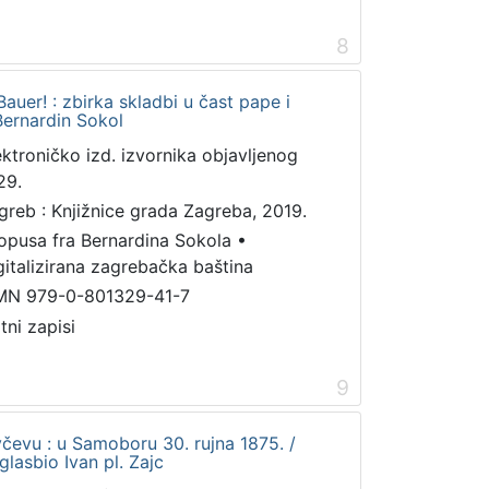
8
auer! : zbirka skladbi u čast pape i
 Bernardin Sokol
ektroničko izd. izvornika objavljenog
29.
greb : Knjižnice grada Zagreba, 2019.
 opusa fra Bernardina Sokola
•
gitalizirana zagrebačka baština
MN 979-0-801329-41-7
tni zapisi
9
čevu : u Samoboru 30. rujna 1875. /
lasbio Ivan pl. Zajc