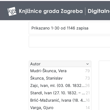
Prikazano 1-30 od 1146 zapisa
Autor
Mudri-Škunca, Vera
79
Škunca, Stanislav
73
Zajc, Ivan, ml. (03. 08. 1832. – 16. 12. 1914.)
26
Standl, Ivan (27. 10. 1832. – 30. 8. 1897.)
21
Brlić-Mažuranić, Ivana (18. 4. 1874. – 21. 9. 1938.)
16
Varga, Gjuro
14